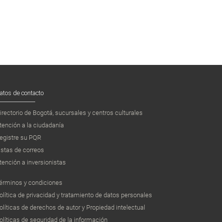
atos de contacto
irectorio de Bogotá, sucursales y centros culturales
tención a la ciudadanía
egistre su PQR
istas de correos
tención a inversionistas
érminos y condiciones
olítica de privacidad y tratamiento de datos personales
olíticas de derechos de autor y Propiedad intelectual
olíticas de seguridad de la información