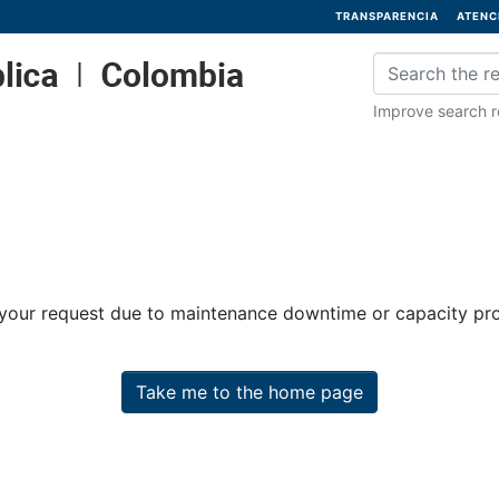
TRANSPARENCIA
ATENC
Improve search re
 your request due to maintenance downtime or capacity prob
Take me to the home page