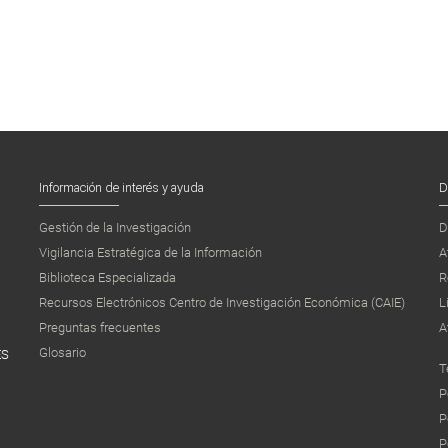
Información de interés y ayuda
D
Gestión de la Investigación
D
Vigilancia Estratégica de la Información
A
Biblioteca Especializada
R
Recursos Electrónicos Centro de Investigación Económica (CAIE)
L
Preguntas frecuentes
A
Glosario
ES
T
P
P
P