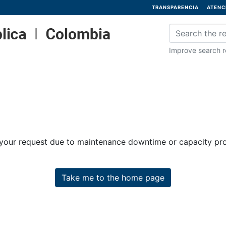
TRANSPARENCIA
ATENC
Improve search re
 your request due to maintenance downtime or capacity prob
Take me to the home page