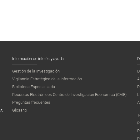
Información de interés y ayuda
D
Gestión de la Investigación
D
Vigilancia Estratégica de la Información
A
Biblioteca Especializada
R
Recursos Electrónicos Centro de Investigación Económica (CAIE)
L
Preguntas frecuentes
A
Glosario
ES
T
P
P
P