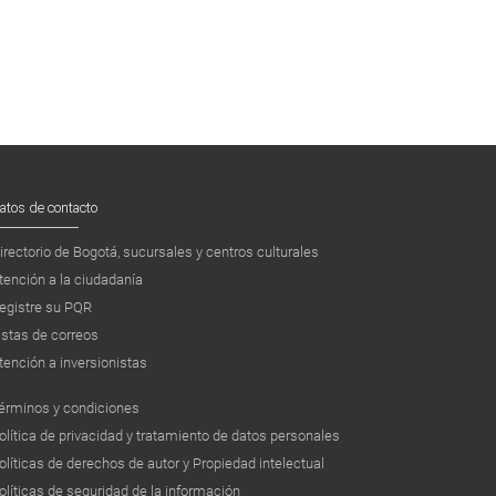
atos de contacto
irectorio de Bogotá, sucursales y centros culturales
tención a la ciudadanía
egistre su PQR
istas de correos
tención a inversionistas
érminos y condiciones
olítica de privacidad y tratamiento de datos personales
olíticas de derechos de autor y Propiedad intelectual
olíticas de seguridad de la información