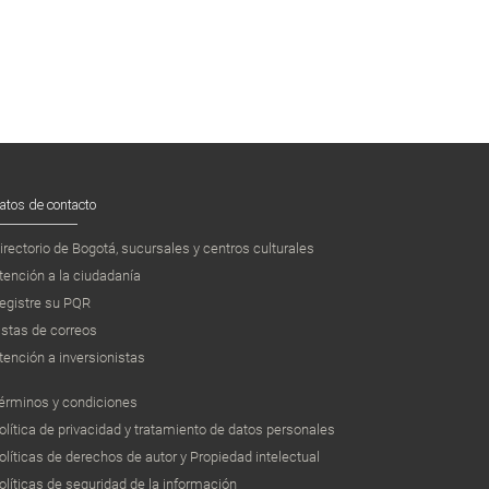
atos de contacto
irectorio de Bogotá, sucursales y centros culturales
tención a la ciudadanía
egistre su PQR
istas de correos
tención a inversionistas
érminos y condiciones
olítica de privacidad y tratamiento de datos personales
olíticas de derechos de autor y Propiedad intelectual
olíticas de seguridad de la información