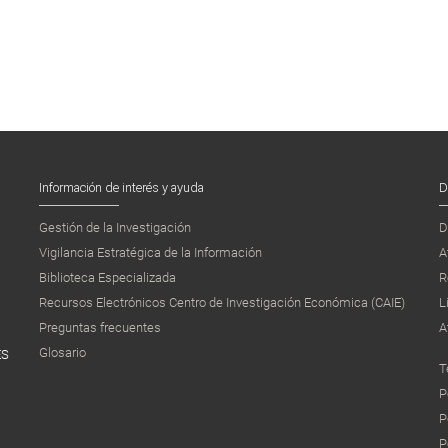
Información de interés y ayuda
D
Gestión de la Investigación
D
Vigilancia Estratégica de la Información
A
Biblioteca Especializada
R
Recursos Electrónicos Centro de Investigación Económica (CAIE)
L
Preguntas frecuentes
A
Glosario
ES
T
P
P
P