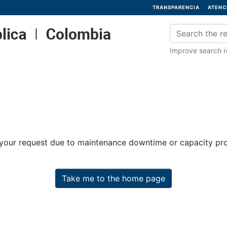
TRANSPARENCIA
ATENC
Improve search re
 your request due to maintenance downtime or capacity prob
Take me to the home page