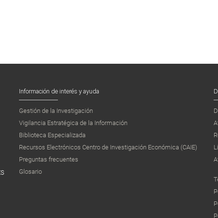
Información de interés y ayuda
D
Gestión de la Investigación
D
Vigilancia Estratégica de la Información
A
Biblioteca Especializada
R
Recursos Electrónicos Centro de Investigación Económica (CAIE)
L
Preguntas frecuentes
A
Glosario
ES
T
P
P
P