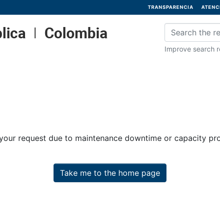
TRANSPARENCIA
ATENC
Improve search re
 your request due to maintenance downtime or capacity prob
Take me to the home page