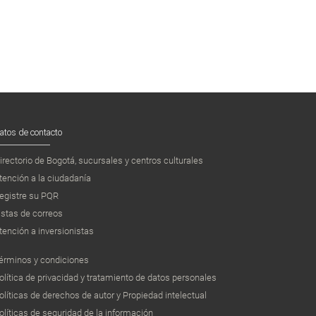
atos de contacto
irectorio de Bogotá, sucursales y centros culturales
tención a la ciudadanía
egistre su PQR
istas de correos
tención a inversionistas
érminos y condiciones
olítica de privacidad y tratamiento de datos personales
olíticas de derechos de autor y Propiedad intelectual
olíticas de seguridad de la información