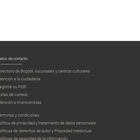
atos de contacto
irectorio de Bogotá, sucursales y centros culturales
tención a la ciudadanía
egistre su PQR
istas de correos
tención a inversionistas
érminos y condiciones
olítica de privacidad y tratamiento de datos personales
olíticas de derechos de autor y Propiedad intelectual
olíticas de seguridad de la información