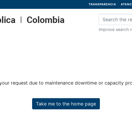
TRANSPARENCIA
ATENC
Improve search re
 your request due to maintenance downtime or capacity prob
Take me to the home page