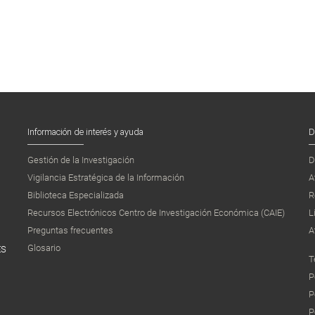
Información de interés y ayuda
D
Gestión de la Investigación
D
Vigilancia Estratégica de la Información
A
Biblioteca Especializada
R
Recursos Electrónicos Centro de Investigación Económica (CAIE)
L
Preguntas frecuentes
A
Glosario
ES
T
P
P
P