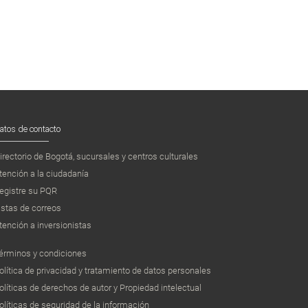
atos de contacto
irectorio de Bogotá, sucursales y centros culturales
tención a la ciudadanía
egistre su PQR
istas de correos
tención a inversionistas
érminos y condiciones
olítica de privacidad y tratamiento de datos personales
olíticas de derechos de autor y Propiedad intelectual
olíticas de seguridad de la información