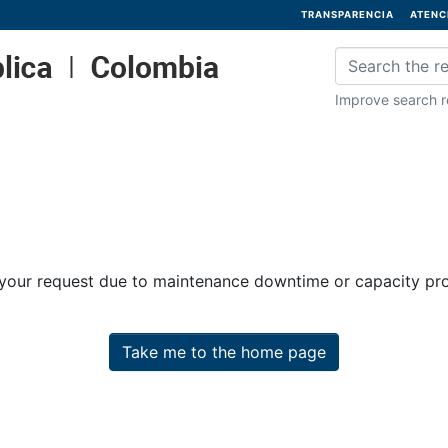
TRANSPARENCIA
ATENC
Improve search re
 your request due to maintenance downtime or capacity prob
Take me to the home page