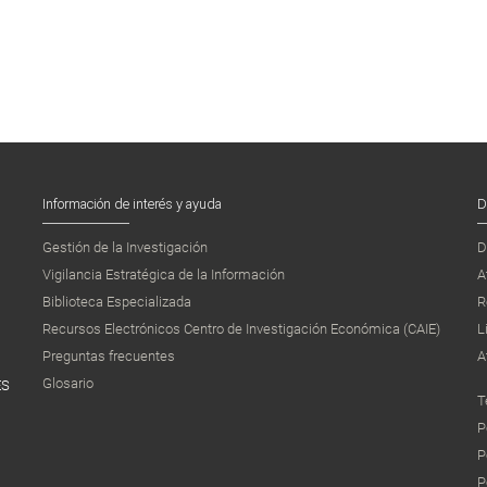
Información de interés y ayuda
D
Gestión de la Investigación
D
Vigilancia Estratégica de la Información
A
Biblioteca Especializada
R
Recursos Electrónicos Centro de Investigación Económica (CAIE)
L
Preguntas frecuentes
A
Glosario
ES
T
P
P
P