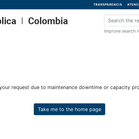
TRANSPARENCIA
ATENC
Improve search re
 your request due to maintenance downtime or capacity prob
Take me to the home page