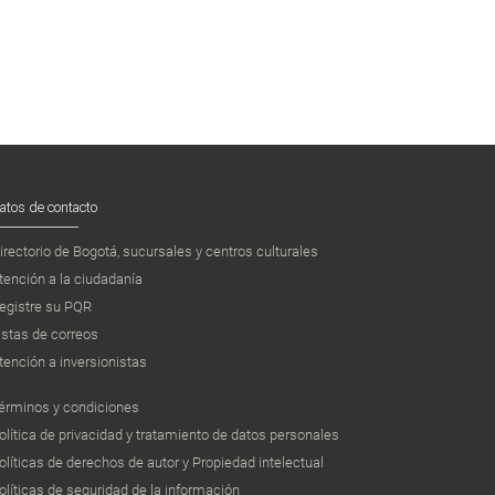
atos de contacto
irectorio de Bogotá, sucursales y centros culturales
tención a la ciudadanía
egistre su PQR
istas de correos
tención a inversionistas
érminos y condiciones
olítica de privacidad y tratamiento de datos personales
olíticas de derechos de autor y Propiedad intelectual
olíticas de seguridad de la información