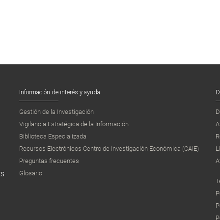
Información de interés y ayuda
D
Gestión de la Investigación
D
Vigilancia Estratégica de la Información
A
Biblioteca Especializada
R
Recursos Electrónicos Centro de Investigación Económica (CAIE)
L
Preguntas frecuentes
A
Glosario
ES
T
P
P
P