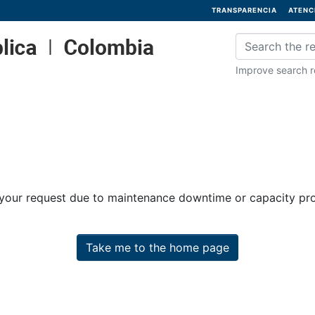
TRANSPARENCIA
ATENC
Improve search re
 your request due to maintenance downtime or capacity prob
Take me to the home page