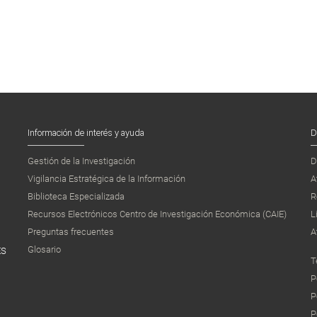
Información de interés y ayuda
D
Gestión de la Investigación
D
Vigilancia Estratégica de la Información
A
Biblioteca Especializada
R
Recursos Electrónicos Centro de Investigación Económica (CAIE)
L
Preguntas frecuentes
A
Glosario
ES
T
P
P
P