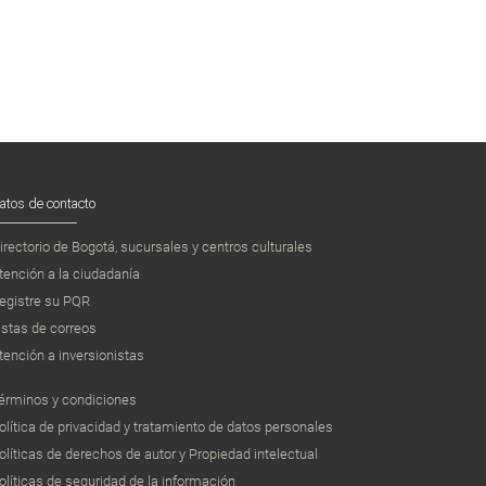
atos de contacto
irectorio de Bogotá, sucursales y centros culturales
tención a la ciudadanía
egistre su PQR
istas de correos
tención a inversionistas
érminos y condiciones
olítica de privacidad y tratamiento de datos personales
olíticas de derechos de autor y Propiedad intelectual
olíticas de seguridad de la información