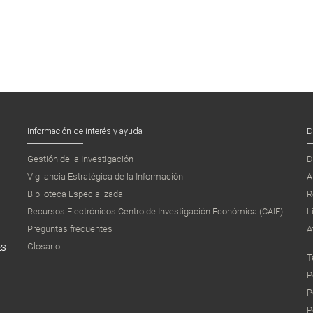
Información de interés y ayuda
D
Gestión de la Investigación
D
Vigilancia Estratégica de la Información
A
Biblioteca Especializada
R
Recursos Electrónicos Centro de Investigación Económica (CAIE)
L
Preguntas frecuentes
A
Glosario
ES
T
P
P
P