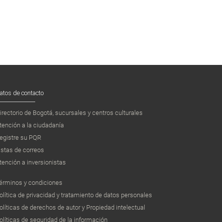
atos de contacto
irectorio de Bogotá, sucursales y centros culturales
tención a la ciudadanía
egistre su PQR
istas de correos
tención a inversionistas
érminos y condiciones
olítica de privacidad y tratamiento de datos personales
olíticas de derechos de autor y Propiedad intelectual
olíticas de seguridad de la información