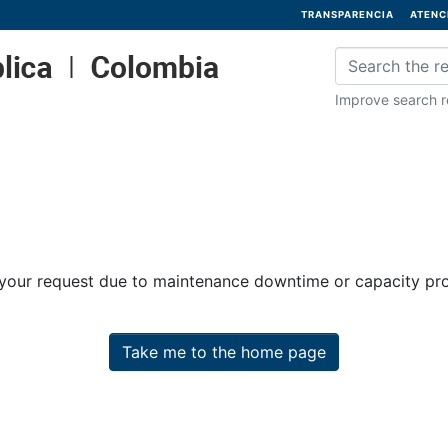
TRANSPARENCIA
ATENC
Improve search re
 your request due to maintenance downtime or capacity prob
Take me to the home page