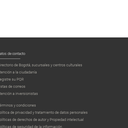
atos de contacto
irectorio de Bogotá, sucursales y centros culturales
tención a la ciudadanía
egistre su PQR
istas de correos
tención a inversionistas
érminos y condiciones
olítica de privacidad y tratamiento de datos personales
olíticas de derechos de autor y Propiedad intelectual
olíticas de seguridad de la información