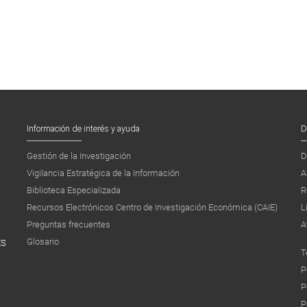
Información de interés y ayuda
D
Gestión de la Investigación
D
Vigilancia Estratégica de la Información
A
Biblioteca Especializada
R
Recursos Electrónicos Centro de Investigación Económica (CAIE)
L
Preguntas frecuentes
A
Glosario
ES
T
P
P
P