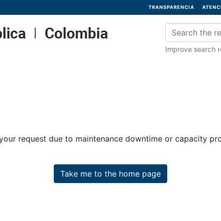
TRANSPARENCIA
ATENC
Improve search re
 your request due to maintenance downtime or capacity prob
Take me to the home page