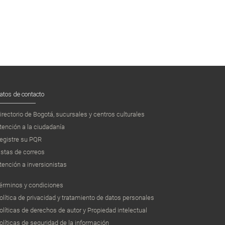
atos de contacto
irectorio de Bogotá, sucursales y centros culturales
tención a la ciudadanía
egistre su PQR
istas de correos
tención a inversionistas
érminos y condiciones
olítica de privacidad y tratamiento de datos personales
olíticas de derechos de autor y Propiedad intelectual
olíticas de seguridad de la información