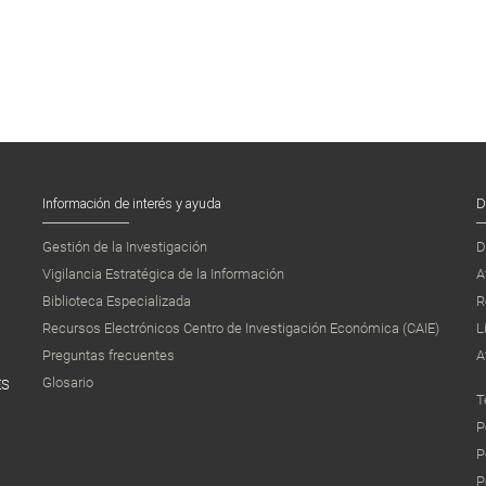
Información de interés y ayuda
D
Gestión de la Investigación
D
Vigilancia Estratégica de la Información
A
Biblioteca Especializada
R
Recursos Electrónicos Centro de Investigación Económica (CAIE)
L
Preguntas frecuentes
A
Glosario
ES
T
P
P
P