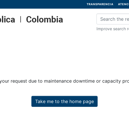
TRANSPARENCIA
ATENC
Improve search re
 your request due to maintenance downtime or capacity prob
Take me to the home page