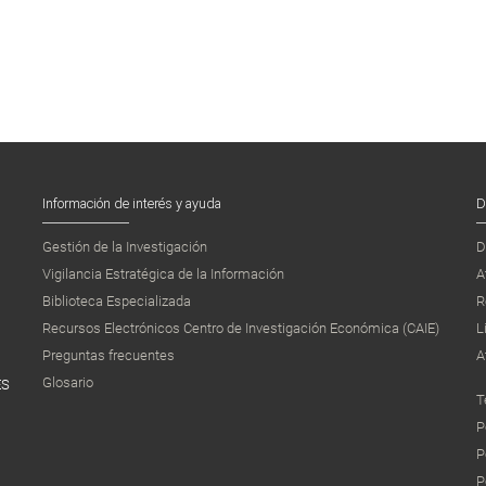
Información de interés y ayuda
D
Gestión de la Investigación
D
Vigilancia Estratégica de la Información
A
Biblioteca Especializada
R
Recursos Electrónicos Centro de Investigación Económica (CAIE)
L
Preguntas frecuentes
A
Glosario
ES
T
P
P
P