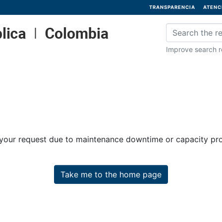
TRANSPARENCIA
ATENC
Improve search re
 your request due to maintenance downtime or capacity prob
Take me to the home page