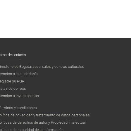
atos de contacto
irectorio de Bogotá, sucursales y centros culturales
tención a la ciudadanía
egistre su PQR
istas de correos
tención a inversionistas
érminos y condiciones
olítica de privacidad y tratamiento de datos personales
olíticas de derechos de autor y Propiedad intelectual
olíticas de seguridad de la información