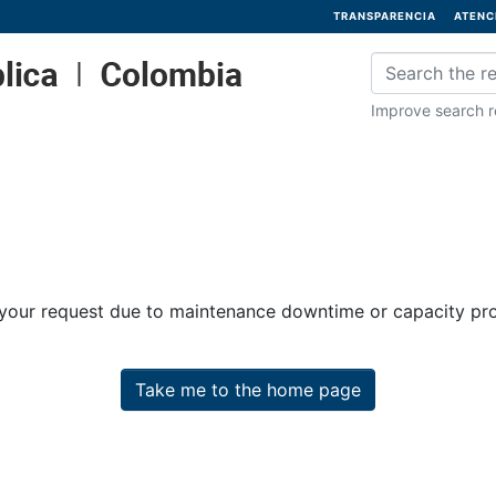
TRANSPARENCIA
ATENC
Improve search re
 your request due to maintenance downtime or capacity prob
Take me to the home page