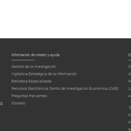
Información de interés y ayuda
D
Gestión de la Investigación
D
Vigilancia Estratégica de la Información
A
Biblioteca Especializada
R
Recursos Electrónicos Centro de Investigación Económica (CAIE)
L
Preguntas frecuentes
A
Glosario
ES
T
P
P
P