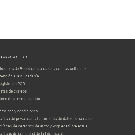
atos de contacto
irectorio de Bogotá, sucursales y centros culturales
tención a la ciudadanía
egistre su PQR
istas de correos
tención a inversionistas
érminos y condiciones
olítica de privacidad y tratamiento de datos personales
olíticas de derechos de autor y Propiedad intelectual
olíticas de seguridad de la información