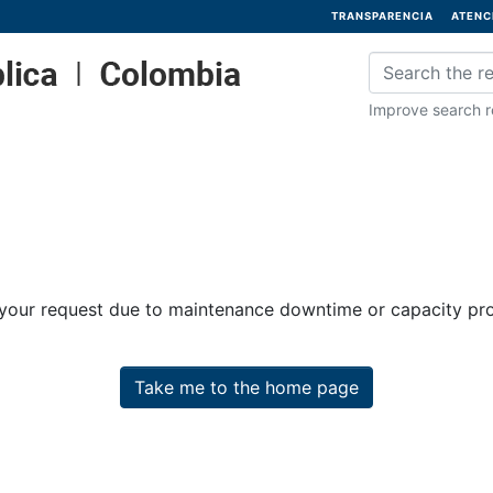
TRANSPARENCIA
ATENC
Improve search re
 your request due to maintenance downtime or capacity prob
Take me to the home page