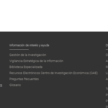
Información de interés y ayuda
D
Gestión de la Investigación
D
Vigilancia Estratégica de la Información
A
Biblioteca Especializada
R
Recursos Electrónicos Centro de Investigación Económica (CAIE)
L
Preguntas frecuentes
A
Glosario
ES
T
P
P
P