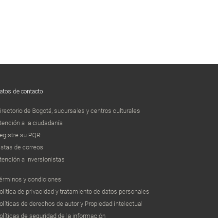
atos de contacto
irectorio de Bogotá, sucursales y centros culturales
tención a la ciudadanía
egistre su PQR
istas de correos
tención a inversionistas
érminos y condiciones
olítica de privacidad y tratamiento de datos personales
olíticas de derechos de autor y Propiedad intelectual
olíticas de seguridad de la información