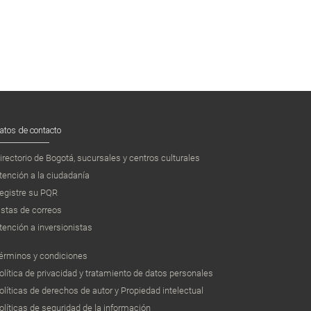
atos de contacto
irectorio de Bogotá, sucursales y centros culturales
tención a la ciudadanía
egistre su PQR
istas de correos
tención a inversionistas
érminos y condiciones
olítica de privacidad y tratamiento de datos personales
olíticas de derechos de autor y Propiedad intelectual
olíticas de seguridad de la información