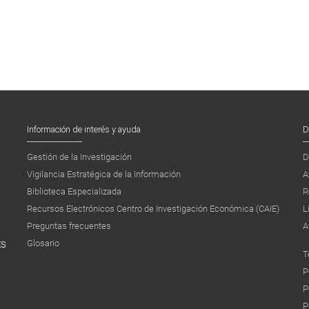
Información de interés y ayuda
D
Gestión de la Investigación
D
Vigilancia Estratégica de la Información
A
Biblioteca Especializada
R
Recursos Electrónicos Centro de Investigación Económica (CAIE)
L
Preguntas frecuentes
A
Glosario
ES
T
P
P
P