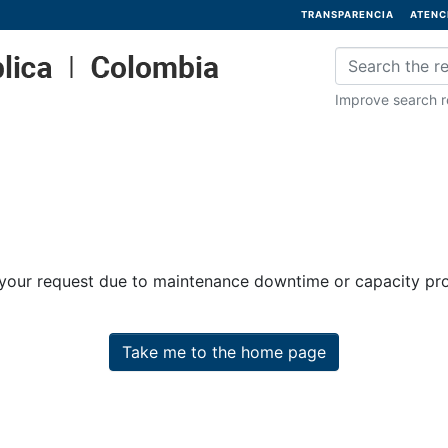
TRANSPARENCIA
ATENC
Improve search re
 your request due to maintenance downtime or capacity prob
Take me to the home page