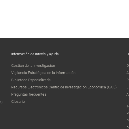
Información de interés y ayuda
D
Gestión de la Investigación
D
Vigilancia Estratégica de la Información
A
Biblioteca Especializada
R
Recursos Electrónicos Centro de Investigación Económica (CAIE)
L
Preguntas frecuentes
A
Glosario
ES
T
P
P
P