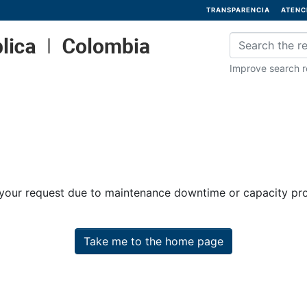
TRANSPARENCIA
ATENC
Improve search re
 your request due to maintenance downtime or capacity prob
Take me to the home page