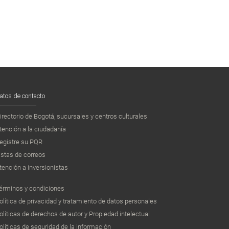
atos de contacto
irectorio de Bogotá, sucursales y centros culturales
tención a la ciudadanía
egistre su PQR
istas de correos
tención a inversionistas
érminos y condiciones
olítica de privacidad y tratamiento de datos personales
olíticas de derechos de autor y Propiedad intelectual
olíticas de seguridad de la información