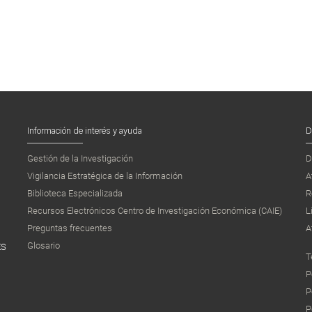
Información de interés y ayuda
D
Gestión de la Investigación
D
Vigilancia Estratégica de la Información
A
Biblioteca Especializada
R
Recursos Electrónicos Centro de Investigación Económica (CAIE)
L
Preguntas frecuentes
A
Glosario
ES
T
P
P
P