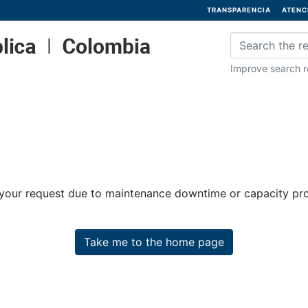
TRANSPARENCIA
ATENC
Improve search re
 your request due to maintenance downtime or capacity prob
Take me to the home page