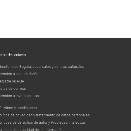
atos de contacto
irectorio de Bogotá, sucursales y centros culturales
tención a la ciudadanía
egistre su PQR
istas de correos
tención a inversionistas
érminos y condiciones
olítica de privacidad y tratamiento de datos personales
olíticas de derechos de autor y Propiedad intelectual
olíticas de seguridad de la información