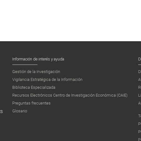
Información de interés y ayuda
D
Gestión de la Investigación
D
Vigilancia Estratégica de la Información
A
Biblioteca Especializada
R
Recursos Electrónicos Centro de Investigación Económica (CAIE)
L
Preguntas frecuentes
A
Glosario
ES
T
P
P
P