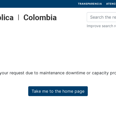
TRANSPARENCIA
ATENC
Improve search re
 your request due to maintenance downtime or capacity prob
Take me to the home page