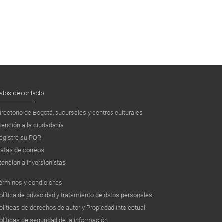
atos de contacto
irectorio de Bogotá, sucursales y centros culturales
tención a la ciudadanía
egistre su PQR
istas de correos
tención a inversionistas
érminos y condiciones
olítica de privacidad y tratamiento de datos personales
olíticas de derechos de autor y Propiedad intelectual
olíticas de seguridad de la información