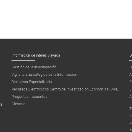
Información de interés y ayuda
D
Gestión de la Investigación
D
Vigilancia Estratégica de la Información
A
Biblioteca Especializada
R
Recursos Electrónicos Centro de Investigación Económica (CAIE)
L
Preguntas frecuentes
A
Glosario
ES
T
P
P
P