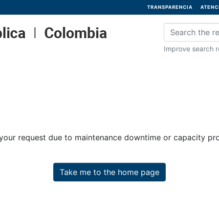
TRANSPARENCIA
ATENC
Improve search re
 your request due to maintenance downtime or capacity prob
Take me to the home page