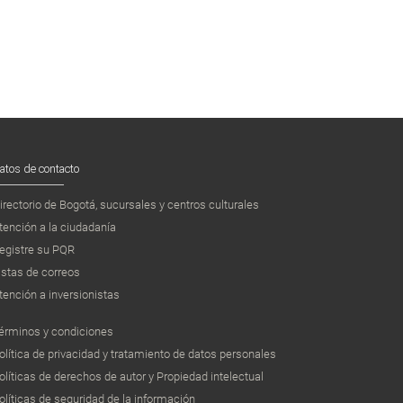
atos de contacto
irectorio de Bogotá, sucursales y centros culturales
tención a la ciudadanía
egistre su PQR
istas de correos
tención a inversionistas
érminos y condiciones
olítica de privacidad y tratamiento de datos personales
olíticas de derechos de autor y Propiedad intelectual
olíticas de seguridad de la información