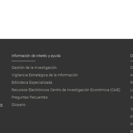
Información de interés y ayuda
D
Gestión de la Investigación
D
Vigilancia Estratégica de la Información
A
Biblioteca Especializada
R
Recursos Electrónicos Centro de Investigación Económica (CAIE)
L
Preguntas frecuentes
A
Glosario
ES
T
P
P
P