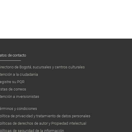
atos de contacto
irectorio de Bogotá, sucursales y centros culturales
tención a la ciudadanía
egistre su PQR
istas de correos
tención a inversionistas
érminos y condiciones
olítica de privacidad y tratamiento de datos personales
olíticas de derechos de autor y Propiedad intelectual
olíticas de seguridad de la información