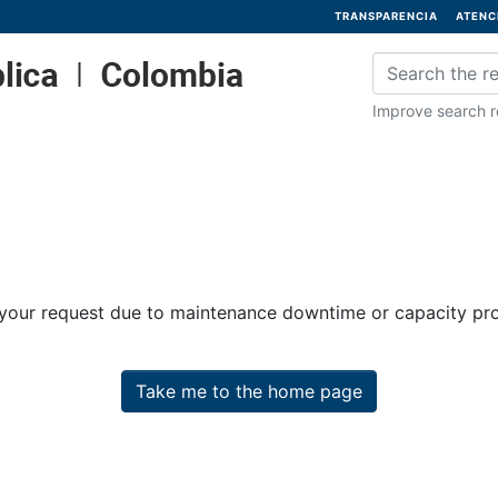
TRANSPARENCIA
ATENC
Improve search re
 your request due to maintenance downtime or capacity prob
Take me to the home page