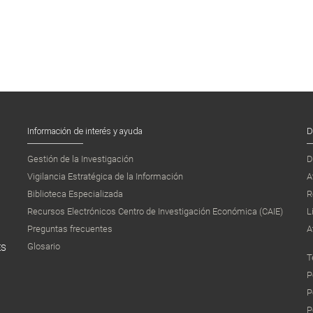
Información de interés y ayuda
D
Gestión de la Investigación
D
Vigilancia Estratégica de la Información
A
Biblioteca Especializada
R
Recursos Electrónicos Centro de Investigación Económica (CAIE)
L
Preguntas frecuentes
A
Glosario
ES
T
P
P
P