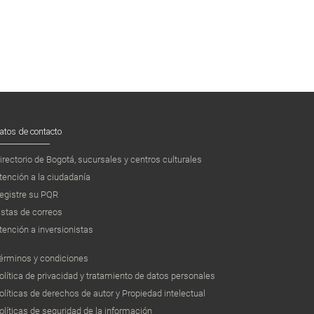
atos de contacto
irectorio de Bogotá, sucursales y centros culturales
tención a la ciudadanía
egistre su PQR
istas de correos
tención a inversionistas
érminos y condiciones
olítica de privacidad y tratamiento de datos personales
olíticas de derechos de autor y Propiedad intelectual
olíticas de seguridad de la información