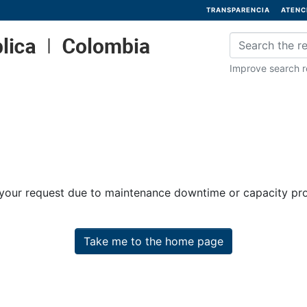
TRANSPARENCIA
ATENC
Improve search re
 your request due to maintenance downtime or capacity prob
Take me to the home page