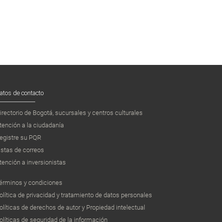
atos de contacto
irectorio de Bogotá, sucursales y centros culturales
tención a la ciudadanía
egistre su PQR
istas de correos
tención a inversionistas
érminos y condiciones
olítica de privacidad y tratamiento de datos personales
olíticas de derechos de autor y Propiedad intelectual
olíticas de seguridad de la información