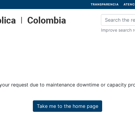
TRANSPARENCIA
ATENC
Improve search re
 your request due to maintenance downtime or capacity prob
Take me to the home page