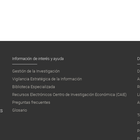
Información de interés y ayuda
D
Gestión de la Investigación
D
Vigilancia Estratégica de la Información
A
Biblioteca Especializada
R
Recursos Electrónicos Centro de Investigación Económica (CAIE)
L
Preguntas frecuentes
A
Glosario
ES
T
P
P
P