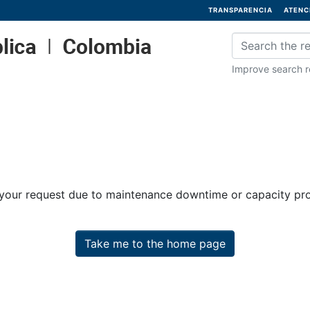
TRANSPARENCIA
ATENC
Improve search re
 your request due to maintenance downtime or capacity prob
Take me to the home page