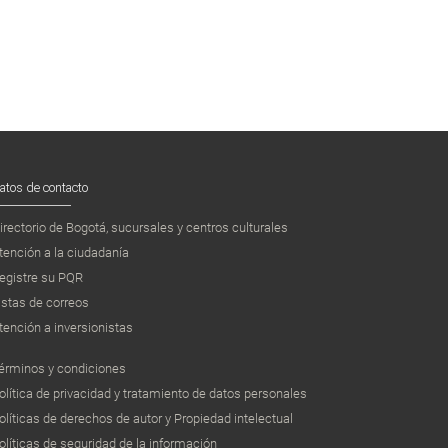
atos de contacto
irectorio de Bogotá, sucursales y centros culturales
tención a la ciudadanía
egistre su PQR
istas de correos
tención a inversionistas
érminos y condiciones
olítica de privacidad y tratamiento de datos personales
olíticas de derechos de autor y Propiedad intelectual
olíticas de seguridad de la información