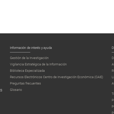
Información de interés y ayuda
D
Gestión de la Investigación
D
Vigilancia Estratégica de la Información
A
Biblioteca Especializada
R
Recursos Electrónicos Centro de Investigación Económica (CAIE)
L
Preguntas frecuentes
A
Glosario
ES
T
P
P
P