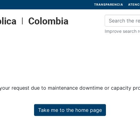
TRANSPARENCIA
ATENC
Improve search re
 your request due to maintenance downtime or capacity prob
Take me to the home page