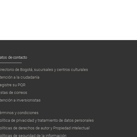
atos de contacto
irectorio de Bogotá, sucursales y centros culturales
tención a la ciudadanía
egistre su PQR
istas de correos
tención a inversionistas
érminos y condiciones
olítica de privacidad y tratamiento de datos personales
olíticas de derechos de autor y Propiedad intelectual
olíticas de seguridad de la información