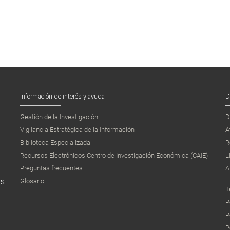
Información de interés y ayuda
D
Gestión de la Investigación
D
Vigilancia Estratégica de la Información
A
Biblioteca Especializada
R
Recursos Electrónicos Centro de Investigación Económica (CAIE)
L
Preguntas frecuentes
A
Glosario
ES
T
P
P
P