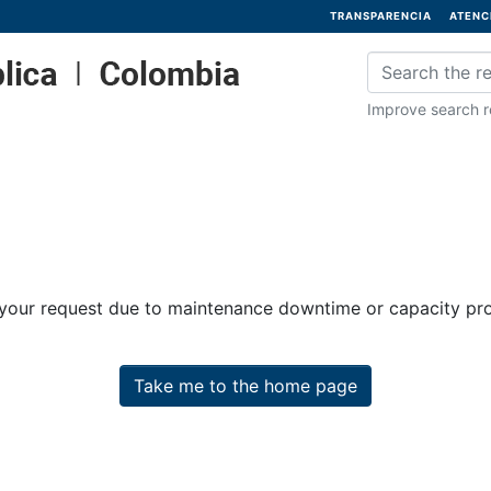
TRANSPARENCIA
ATENC
Improve search re
 your request due to maintenance downtime or capacity prob
Take me to the home page