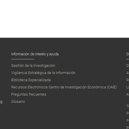
Información de interés y ayuda
D
Gestión de la Investigación
D
Vigilancia Estratégica de la Información
A
Biblioteca Especializada
R
Recursos Electrónicos Centro de Investigación Económica (CAIE)
L
Preguntas frecuentes
A
Glosario
ES
T
P
P
P