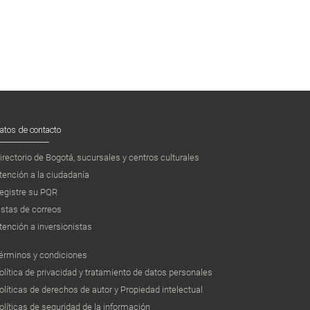
atos de contacto
irectorio de Bogotá, sucursales y centros culturales
tención a la ciudadanía
egistre su PQR
istas de correos
tención a inversionistas
érminos y condiciones
olítica de privacidad y tratamiento de datos personales
olíticas de derechos de autor y Propiedad intelectual
olíticas de seguridad de la información