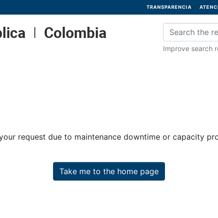
TRANSPARENCIA
ATENC
Improve search re
 your request due to maintenance downtime or capacity prob
Take me to the home page