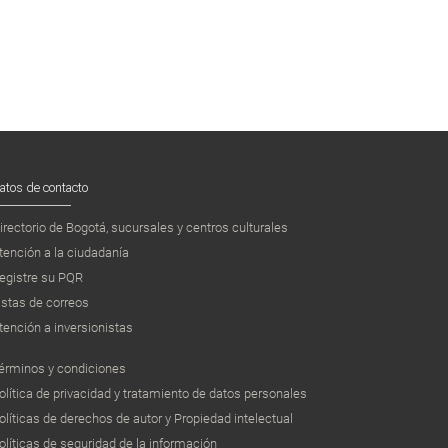
atos de contacto
irectorio de Bogotá, sucursales y centros culturales
tención a la ciudadanía
egistre su PQR
istas de correos
tención a inversionistas
érminos y condiciones
olítica de privacidad y tratamiento de datos personales
olíticas de derechos de autor y Propiedad intelectual
olíticas de seguridad de la información