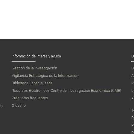
Información de interés y ayuda
D
Gestión de la Investigación
D
Vigilancia Estratégica de la Información
A
Biblioteca Especializada
R
Recursos Electrónicos Centro de Investigación Económica (CAIE)
L
Preguntas frecuentes
A
Glosario
ES
T
P
P
P