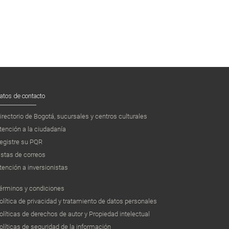
atos de contacto
irectorio de Bogotá, sucursales y centros culturales
tención a la ciudadanía
egistre su PQR
istas de correos
tención a inversionistas
érminos y condiciones
olítica de privacidad y tratamiento de datos personales
olíticas de derechos de autor y Propiedad intelectual
olíticas de seguridad de la información