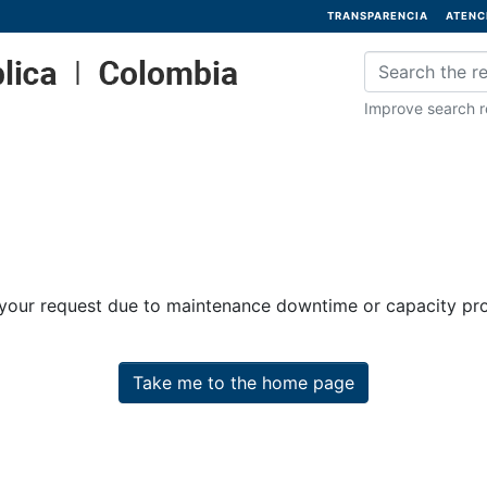
TRANSPARENCIA
ATENC
Improve search re
 your request due to maintenance downtime or capacity prob
Take me to the home page