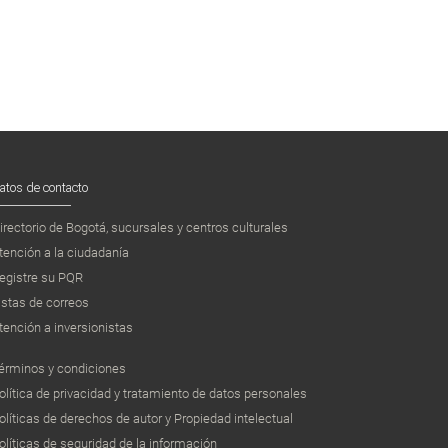
atos de contacto
irectorio de Bogotá, sucursales y centros culturales
tención a la ciudadanía
egistre su PQR
istas de correos
tención a inversionistas
érminos y condiciones
olítica de privacidad y tratamiento de datos personales
olíticas de derechos de autor y Propiedad intelectual
olíticas de seguridad de la información