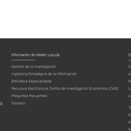
Información de interés y ayuda
D
Gestión de la Investigación
D
Vigilancia Estratégica de la Información
A
Biblioteca Especializada
R
Recursos Electrónicos Centro de Investigación Económica (CAIE)
L
Preguntas frecuentes
A
Glosario
ES
T
P
P
P