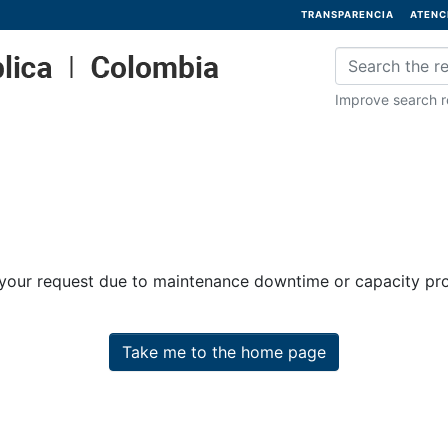
TRANSPARENCIA
ATENC
Improve search re
 your request due to maintenance downtime or capacity prob
Take me to the home page