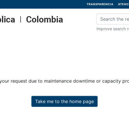
TRANSPARENCIA
ATENC
Improve search re
 your request due to maintenance downtime or capacity prob
Take me to the home page