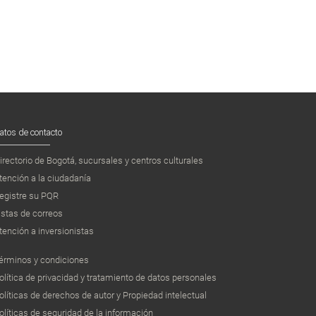
atos de contacto
irectorio de Bogotá, sucursales y centros culturales
tención a la ciudadanía
egistre su PQR
istas de correos
tención a inversionistas
érminos y condiciones
olítica de privacidad y tratamiento de datos personales
olíticas de derechos de autor y Propiedad intelectual
olíticas de seguridad de la información