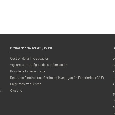
Información de interés y ayuda
D
Gestión de la Investigación
D
Vigilancia Estratégica de la Información
A
Biblioteca Especializada
R
Recursos Electrónicos Centro de Investigación Económica (CAIE)
L
Preguntas frecuentes
A
Glosario
ES
T
P
P
P