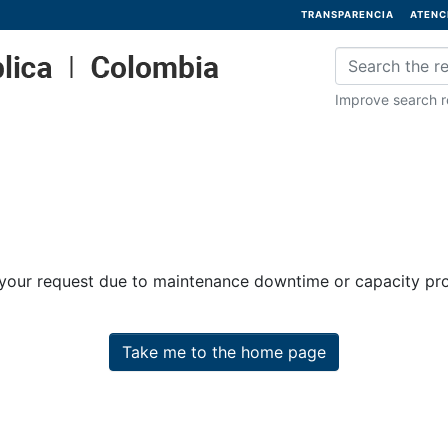
TRANSPARENCIA
ATENC
Improve search re
 your request due to maintenance downtime or capacity prob
Take me to the home page