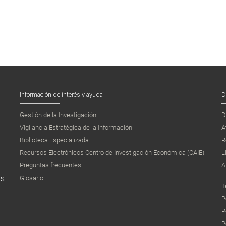
Información de interés y ayuda
D
Gestión de la Investigación
D
Vigilancia Estratégica de la Información
A
Biblioteca Especializada
R
Recursos Electrónicos Centro de Investigación Económica (CAIE)
L
Preguntas frecuentes
A
Glosario
ES
T
P
P
P