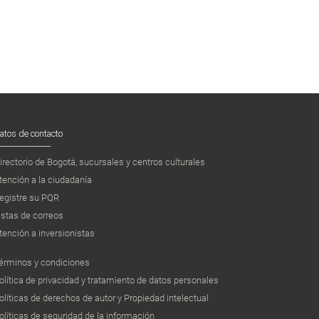
atos de contacto
irectorio de Bogotá, sucursales y centros culturales
tención a la ciudadanía
egistre su PQR
istas de correos
tención a inversionistas
érminos y condiciones
olítica de privacidad y tratamiento de datos personales
olíticas de derechos de autor y Propiedad intelectual
olíticas de seguridad de la información