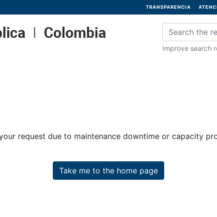
TRANSPARENCIA
ATENC
Improve search re
 your request due to maintenance downtime or capacity prob
Take me to the home page