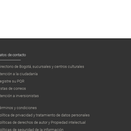
atos de contacto
irectorio de Bogotá, sucursales y centros culturales
tención a la ciudadanía
egistre su PQR
istas de correos
tención a inversionistas
érminos y condiciones
olítica de privacidad y tratamiento de datos personales
olíticas de derechos de autor y Propiedad intelectual
olíticas de seguridad de la información