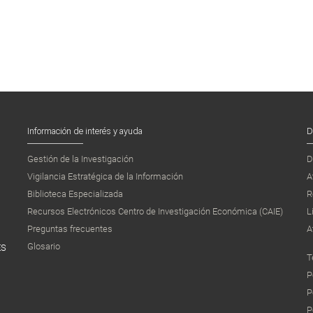
Información de interés y ayuda
D
Gestión de la Investigación
D
Vigilancia Estratégica de la Información
A
Biblioteca Especializada
R
Recursos Electrónicos Centro de Investigación Económica (CAIE)
L
Preguntas frecuentes
A
Glosario
ES
T
P
P
P