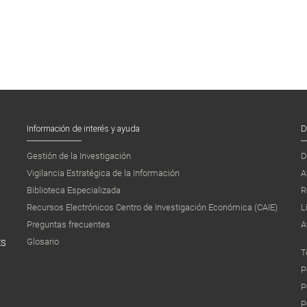
Información de interés y ayuda
D
Gestión de la Investigación
D
Vigilancia Estratégica de la Información
A
Biblioteca Especializada
R
Recursos Electrónicos Centro de Investigación Económica (CAIE)
L
Preguntas frecuentes
A
Glosario
ES
T
P
P
P