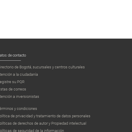
atos de contacto
irectorio de Bogotá, sucursales y centros culturales
tención a la ciudadanía
egistre su PQR
istas de correos
tención a inversionistas
érminos y condiciones
olítica de privacidad y tratamiento de datos personales
olíticas de derechos de autor y Propiedad intelectual
olíticas de seguridad de la información