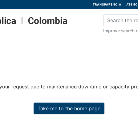
TRANSPARENCIA
ATENC
Improve search re
 your request due to maintenance downtime or capacity prob
Take me to the home page