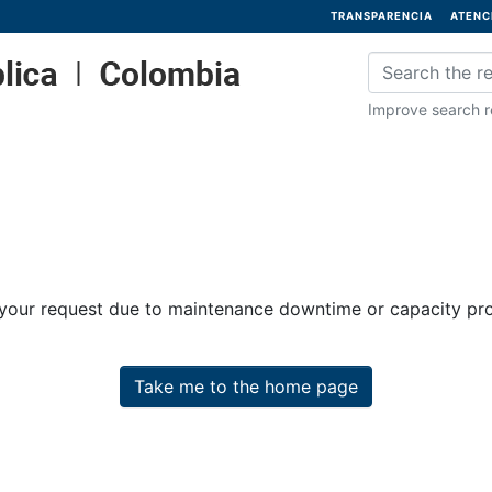
TRANSPARENCIA
ATENC
Improve search re
 your request due to maintenance downtime or capacity prob
Take me to the home page