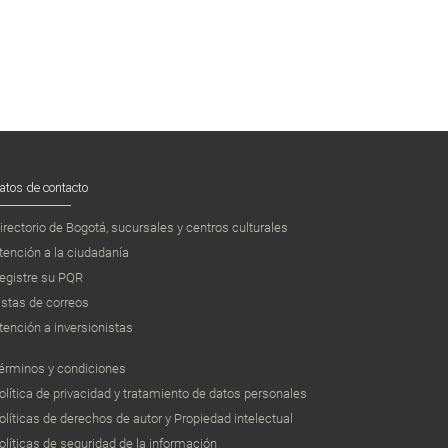
atos de contacto
irectorio de Bogotá, sucursales y centros culturales
tención a la ciudadanía
egistre su PQR
istas de correos
tención a inversionistas
érminos y condiciones
olítica de privacidad y tratamiento de datos personales
olíticas de derechos de autor y Propiedad intelectual
olíticas de seguridad de la información