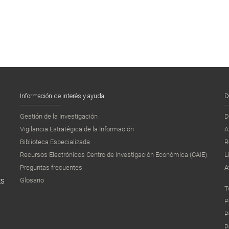
Información de interés y ayuda
D
Gestión de la Investigación
D
Vigilancia Estratégica de la Información
A
Biblioteca Especializada
R
Recursos Electrónicos Centro de Investigación Económica (CAIE)
L
Preguntas frecuentes
A
Glosario
ES
T
P
P
P