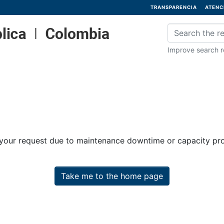
TRANSPARENCIA
ATENC
Improve search re
 your request due to maintenance downtime or capacity prob
Take me to the home page