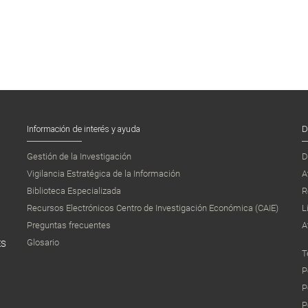
Información de interés y ayuda
D
Gestión de la Investigación
D
Vigilancia Estratégica de la Información
A
Biblioteca Especializada
R
Recursos Electrónicos Centro de Investigación Económica (CAIE)
L
Preguntas frecuentes
A
Glosario
ES
T
P
P
P