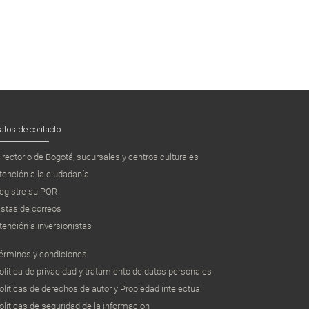
atos de contacto
irectorio de Bogotá, sucursales y centros culturales
tención a la ciudadanía
egistre su PQR
istas de correos
tención a inversionistas
érminos y condiciones
olítica de privacidad y tratamiento de datos personales
olíticas de derechos de autor y Propiedad intelectual
olíticas de seguridad de la información