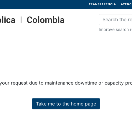
TRANSPARENCIA
ATENC
Improve search re
 your request due to maintenance downtime or capacity prob
Take me to the home page