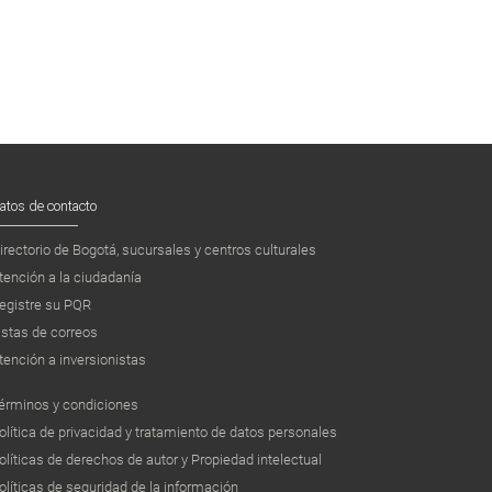
atos de contacto
irectorio de Bogotá, sucursales y centros culturales
tención a la ciudadanía
egistre su PQR
istas de correos
tención a inversionistas
érminos y condiciones
olítica de privacidad y tratamiento de datos personales
olíticas de derechos de autor y Propiedad intelectual
olíticas de seguridad de la información