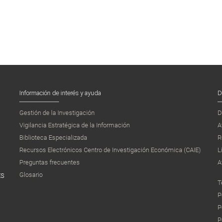
Información de interés y ayuda
D
Gestión de la Investigación
D
Vigilancia Estratégica de la Información
A
Biblioteca Especializada
R
Recursos Electrónicos Centro de Investigación Económica (CAIE)
L
Preguntas frecuentes
A
Glosario
ES
T
P
P
P