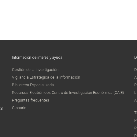
Información de interés y ayuda
D
Gestión de la Investigación
D
Vigilancia Estratégica de la Información
A
Biblioteca Especializada
R
Recursos Electrónicos Centro de Investigación Económica (CAIE)
L
Preguntas frecuentes
A
Glosario
ES
T
P
P
P