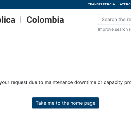
TRANSPARENCIA
ATENC
Improve search re
 your request due to maintenance downtime or capacity prob
Take me to the home page