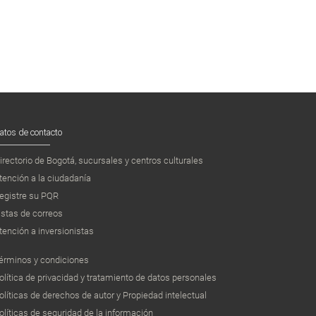
atos de contacto
irectorio de Bogotá, sucursales y centros culturales
tención a la ciudadanía
egistre su PQR
istas de correos
tención a inversionistas
érminos y condiciones
olítica de privacidad y tratamiento de datos personales
olíticas de derechos de autor y Propiedad intelectual
olíticas de seguridad de la información