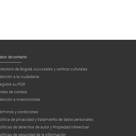
atos de contacto
irectorio de Bogotá, sucursales y centros culturales
tención a la ciudadanía
egistre su PQR
istas de correos
tención a inversionistas
érminos y condiciones
olítica de privacidad y tratamiento de datos personales
olíticas de derechos de autor y Propiedad intelectual
olíticas de seguridad de la información