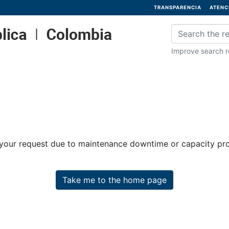
TRANSPARENCIA
ATENC
Improve search re
 your request due to maintenance downtime or capacity prob
Take me to the home page