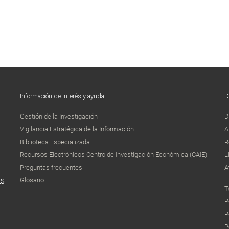
Información de interés y ayuda
D
Gestión de la Investigación
D
Vigilancia Estratégica de la Información
A
Biblioteca Especializada
R
Recursos Electrónicos Centro de Investigación Económica (CAIE)
L
Preguntas frecuentes
A
Glosario
ES
T
P
P
P