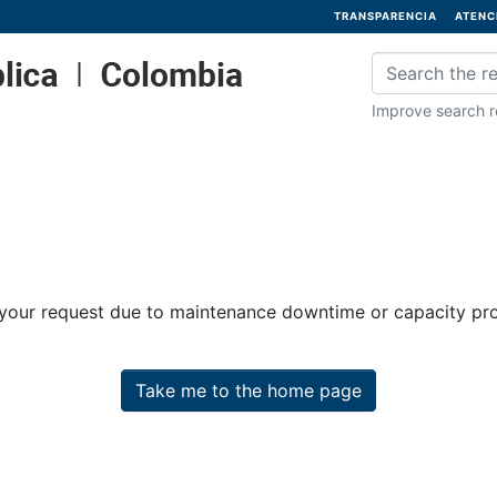
TRANSPARENCIA
ATENC
Improve search re
 your request due to maintenance downtime or capacity prob
Take me to the home page