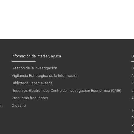
Información de interés y ayuda
D
Gestión de la Investigación
D
Vigilancia Estratégica de la Información
A
Biblioteca Especializada
R
Recursos Electrónicos Centro de Investigación Económica (CAIE)
L
Preguntas frecuentes
A
Glosario
ES
T
P
P
P