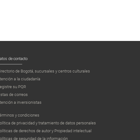
atos de contacto
irectorio de Bogotá, sucursales y centros culturales
tención a la ciudadanía
egistre su PQR
istas de correos
tención a inversionistas
érminos y condiciones
olítica de privacidad y tratamiento de datos personales
olíticas de derechos de autor y Propiedad intelectual
olíticas de seguridad de la información