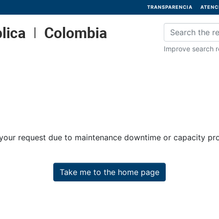
TRANSPARENCIA
ATENC
Improve search re
 your request due to maintenance downtime or capacity prob
Take me to the home page