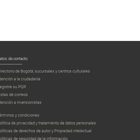
atos de contacto
irectorio de Bogotá, sucursales y centros culturales
tención a la ciudadanía
egistre su PQR
istas de correos
tención a inversionistas
érminos y condiciones
olítica de privacidad y tratamiento de datos personales
olíticas de derechos de autor y Propiedad intelectual
olíticas de seguridad de la información