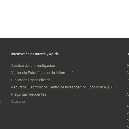
Información de interés y ayuda
D
Gestión de la Investigación
D
Vigilancia Estratégica de la Información
A
Biblioteca Especializada
R
Recursos Electrónicos Centro de Investigación Económica (CAIE)
L
Preguntas frecuentes
A
Glosario
ES
T
P
P
P