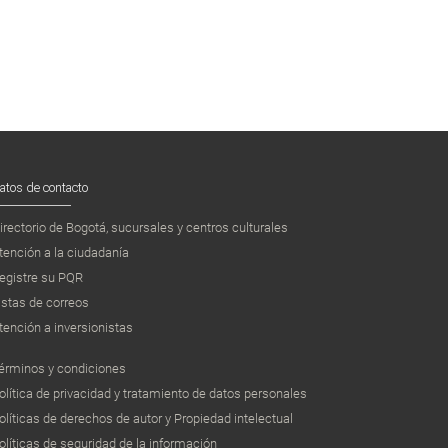
atos de contacto
irectorio de Bogotá, sucursales y centros culturales
tención a la ciudadanía
egistre su PQR
istas de correos
tención a inversionistas
érminos y condiciones
olítica de privacidad y tratamiento de datos personales
olíticas de derechos de autor y Propiedad intelectual
olíticas de seguridad de la información