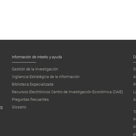
Información de interés y ayuda
D
Gestión de la Investigación
D
Vigilancia Estratégica de la Información
A
Biblioteca Especializada
R
Recursos Electrónicos Centro de Investigación Económica (CAIE)
L
Preguntas frecuentes
A
Glosario
ES
T
P
P
P