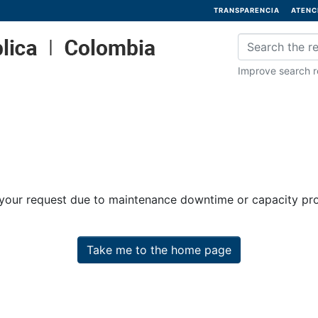
TRANSPARENCIA
ATENC
Improve search re
 your request due to maintenance downtime or capacity prob
Take me to the home page