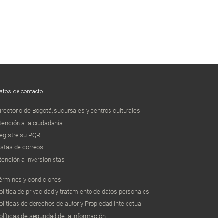
atos de contacto
irectorio de Bogotá, sucursales y centros culturales
tención a la ciudadanía
egistre su PQR
istas de correos
tención a inversionistas
érminos y condiciones
olítica de privacidad y tratamiento de datos personales
olíticas de derechos de autor y Propiedad intelectual
olíticas de seguridad de la información