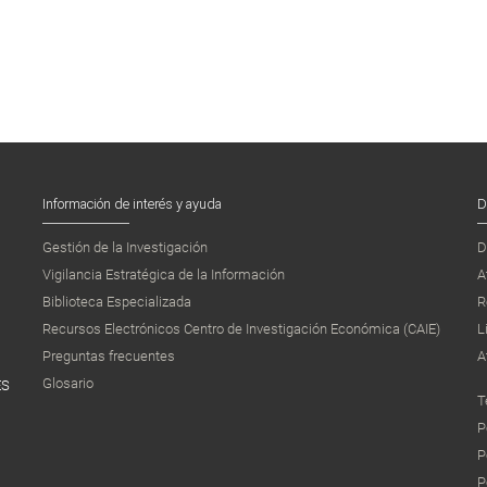
Información de interés y ayuda
D
Gestión de la Investigación
D
Vigilancia Estratégica de la Información
A
Biblioteca Especializada
R
Recursos Electrónicos Centro de Investigación Económica (CAIE)
L
Preguntas frecuentes
A
Glosario
ES
T
P
P
P