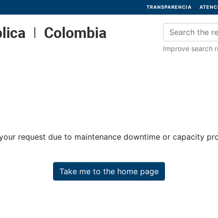
TRANSPARENCIA
ATENC
Improve search re
 your request due to maintenance downtime or capacity prob
Take me to the home page