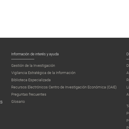
Información de interés y ayuda
D
Gestión de la Investigación
D
Vigilancia Estratégica de la Información
A
Biblioteca Especializada
R
Recursos Electrónicos Centro de Investigación Económica (CAIE)
L
Preguntas frecuentes
A
Glosario
ES
T
P
P
P