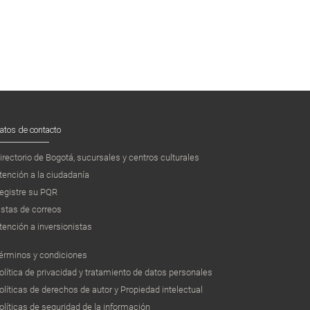
atos de contacto
irectorio de Bogotá, sucursales y centros culturales
tención a la ciudadanía
egistre su PQR
istas de correos
tención a inversionistas
érminos y condiciones
olítica de privacidad y tratamiento de datos personales
olíticas de derechos de autor y Propiedad intelectual
olíticas de seguridad de la información