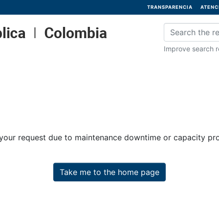
TRANSPARENCIA
ATENC
Improve search re
 your request due to maintenance downtime or capacity prob
Take me to the home page