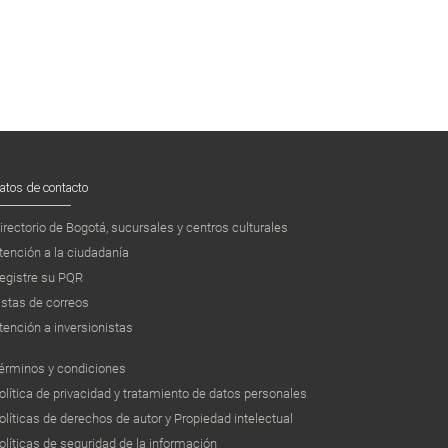
atos de contacto
irectorio de Bogotá, sucursales y centros culturales
tención a la ciudadanía
egistre su PQR
istas de correos
tención a inversionistas
érminos y condiciones
olítica de privacidad y tratamiento de datos personales
olíticas de derechos de autor y Propiedad intelectual
olíticas de seguridad de la información