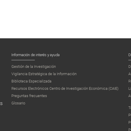
Información de interés y ayuda
D
Gestión de la Investigación
D
Vigilancia Estratégica de la Información
A
Biblioteca Especializada
R
Recursos Electrónicos Centro de Investigación Económica (CAIE)
L
Preguntas frecuentes
A
Glosario
ES
T
P
P
P