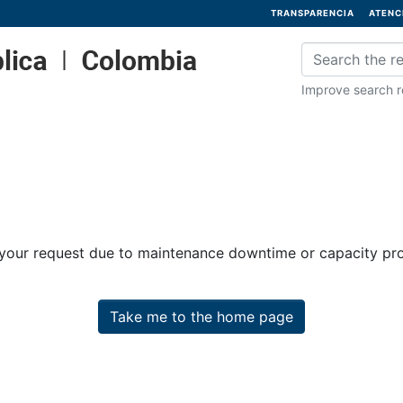
TRANSPARENCIA
ATENC
Improve search re
 your request due to maintenance downtime or capacity prob
Take me to the home page