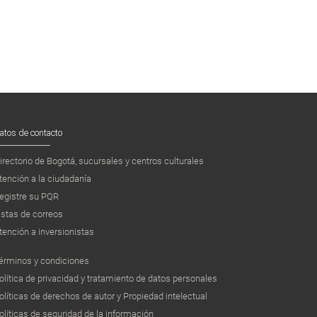
atos de contacto
irectorio de Bogotá, sucursales y centros culturales
tención a la ciudadanía
egistre su PQR
istas de correos
tención a inversionistas
érminos y condiciones
olítica de privacidad y tratamiento de datos personales
olíticas de derechos de autor y Propiedad intelectual
olíticas de seguridad de la información