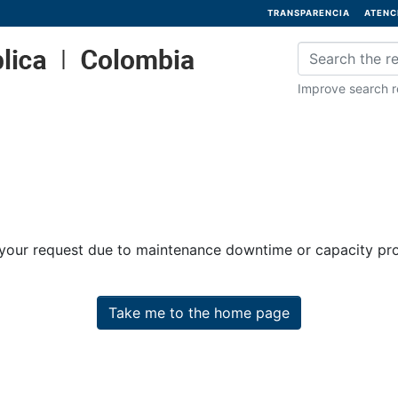
TRANSPARENCIA
ATENC
Improve search re
 your request due to maintenance downtime or capacity prob
Take me to the home page