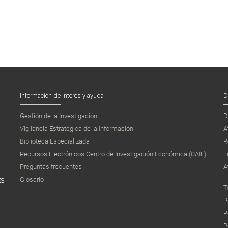
Información de interés y ayuda
D
Gestión de la Investigación
D
Vigilancia Estratégica de la Información
A
Biblioteca Especializada
R
Recursos Electrónicos Centro de Investigación Económica (CAIE)
L
Preguntas frecuentes
A
Glosario
ES
T
P
P
P