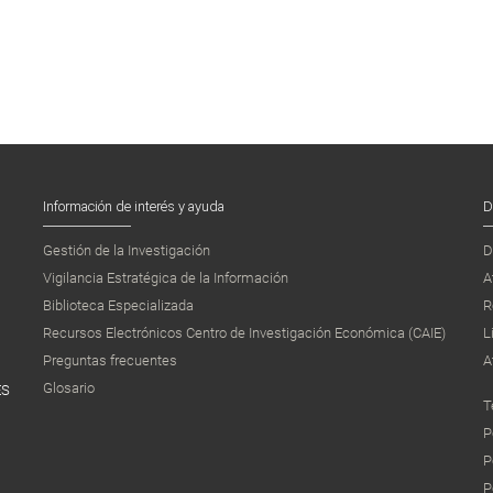
Información de interés y ayuda
D
Gestión de la Investigación
D
Vigilancia Estratégica de la Información
A
Biblioteca Especializada
R
Recursos Electrónicos Centro de Investigación Económica (CAIE)
L
Preguntas frecuentes
A
Glosario
ES
T
P
P
P