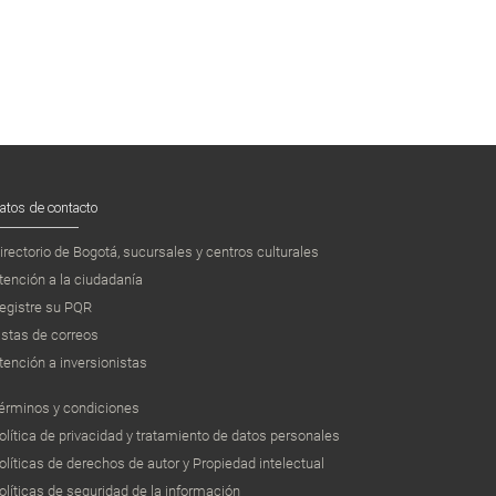
atos de contacto
irectorio de Bogotá, sucursales y centros culturales
tención a la ciudadanía
egistre su PQR
istas de correos
tención a inversionistas
érminos y condiciones
olítica de privacidad y tratamiento de datos personales
olíticas de derechos de autor y Propiedad intelectual
olíticas de seguridad de la información