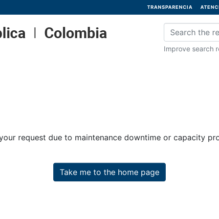
TRANSPARENCIA
ATENC
Improve search re
 your request due to maintenance downtime or capacity prob
Take me to the home page