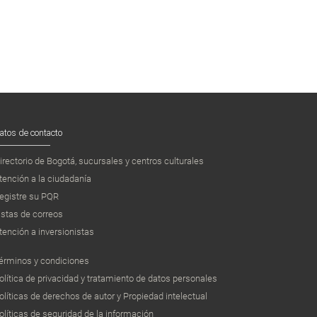
atos de contacto
irectorio de Bogotá, sucursales y centros culturales
tención a la ciudadanía
egistre su PQR
istas de correos
tención a inversionistas
érminos y condiciones
olítica de privacidad y tratamiento de datos personales
olíticas de derechos de autor y Propiedad intelectual
olíticas de seguridad de la información