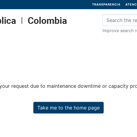
TRANSPARENCIA
ATENC
Improve search re
 your request due to maintenance downtime or capacity prob
Take me to the home page