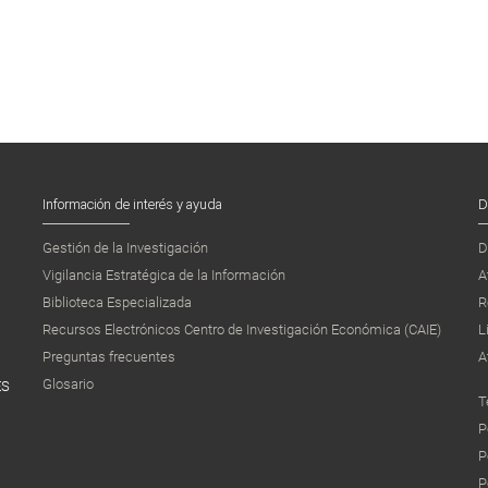
Información de interés y ayuda
D
Gestión de la Investigación
D
Vigilancia Estratégica de la Información
A
Biblioteca Especializada
R
Recursos Electrónicos Centro de Investigación Económica (CAIE)
L
Preguntas frecuentes
A
Glosario
ES
T
P
P
P