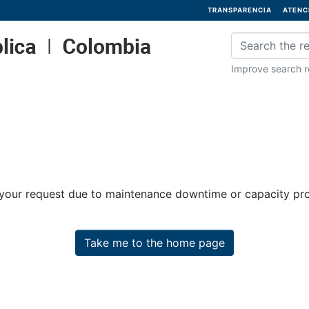
TRANSPARENCIA
ATENC
Improve search re
 your request due to maintenance downtime or capacity prob
Take me to the home page