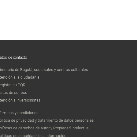
atos de contacto
irectorio de Bogotá, sucursales y centros culturales
tención a la ciudadanía
egistre su PQR
istas de correos
tención a inversionistas
érminos y condiciones
olítica de privacidad y tratamiento de datos personales
olíticas de derechos de autor y Propiedad intelectual
olíticas de seguridad de la información