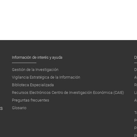
Información de interés y ayuda
D
Gestión de la Investigación
D
Vigilancia Estratégica de la Información
A
Biblioteca Especializada
R
Recursos Electrónicos Centro de Investigación Económica (CAIE)
L
Preguntas frecuentes
A
Glosario
ES
T
P
P
P