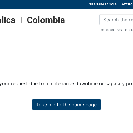
TRANSPARENCIA
ATENC
Improve search re
 your request due to maintenance downtime or capacity prob
Take me to the home page