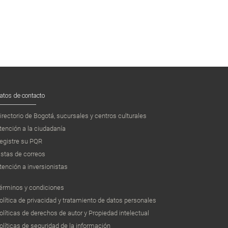
atos de contacto
irectorio de Bogotá, sucursales y centros culturales
tención a la ciudadanía
egistre su PQR
istas de correos
tención a inversionistas
érminos y condiciones
olítica de privacidad y tratamiento de datos personales
olíticas de derechos de autor y Propiedad intelectual
olíticas de seguridad de la información