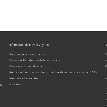
Información de interés y ayuda
D
Gestión de la Investigación
D
Vigilancia Estratégica de la Información
A
Biblioteca Especializada
R
Recursos Electrónicos Centro de Investigación Económica (CAIE)
L
Preguntas frecuentes
A
Glosario
ES
T
P
P
P