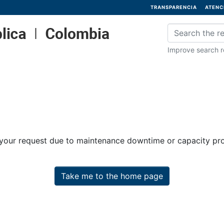
TRANSPARENCIA
ATENC
Improve search re
 your request due to maintenance downtime or capacity prob
Take me to the home page