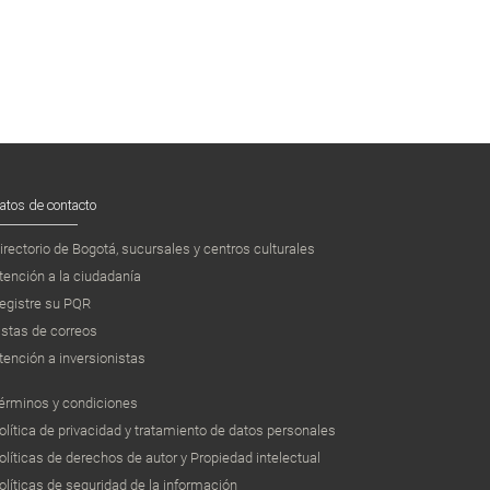
atos de contacto
irectorio de Bogotá, sucursales y centros culturales
tención a la ciudadanía
egistre su PQR
istas de correos
tención a inversionistas
érminos y condiciones
olítica de privacidad y tratamiento de datos personales
olíticas de derechos de autor y Propiedad intelectual
olíticas de seguridad de la información