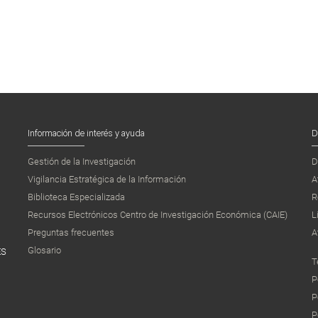
Información de interés y ayuda
D
Gestión de la Investigación
D
Vigilancia Estratégica de la Información
A
Biblioteca Especializada
R
Recursos Electrónicos Centro de Investigación Económica (CAIE)
L
Preguntas frecuentes
A
Glosario
ES
T
P
P
P