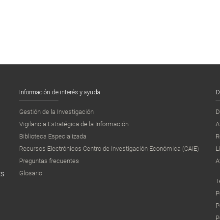
Información de interés y ayuda
D
Gestión de la Investigación
D
Vigilancia Estratégica de la Información
A
Biblioteca Especializada
R
Recursos Electrónicos Centro de Investigación Económica (CAIE)
L
Preguntas frecuentes
A
Glosario
ES
T
P
P
P