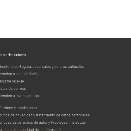
atos de contacto
irectorio de Bogotá, sucursales y centros culturales
tención a la ciudadanía
egistre su PQR
istas de correos
tención a inversionistas
érminos y condiciones
olítica de privacidad y tratamiento de datos personales
olíticas de derechos de autor y Propiedad intelectual
olíticas de seguridad de la información