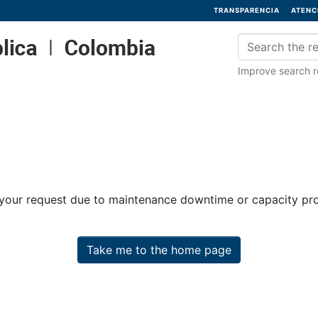
TRANSPARENCIA
ATENC
Improve search re
 your request due to maintenance downtime or capacity prob
Take me to the home page